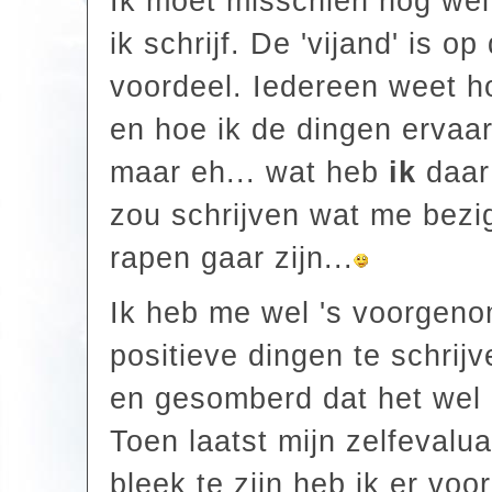
Ik moet misschien nog wel
ik schrijf. De 'vijand' is o
voordeel. Iedereen weet h
en hoe ik de dingen ervaar 
maar eh... wat heb
ik
daar 
zou schrijven wat me bezi
rapen gaar zijn...
Ik heb me wel 's voorgen
positieve dingen te schrij
en gesomberd dat het wel 's
Toen laatst mijn zelfevalu
bleek te zijn heb ik er vo