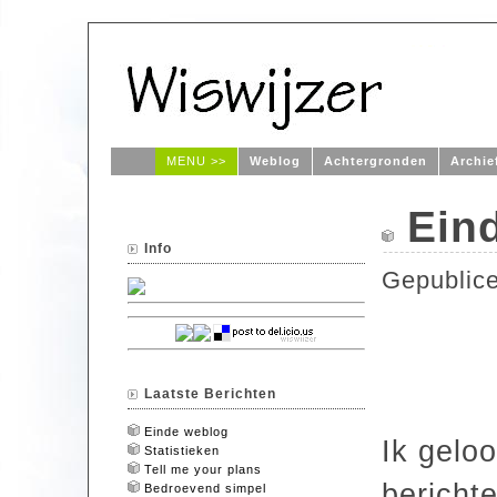
MENU >>
Weblog
Achtergronden
Archie
Ein
Info
Gepublic
Laatste Berichten
Einde weblog
Ik gelo
Statistieken
Tell me your plans
bericht
Bedroevend simpel