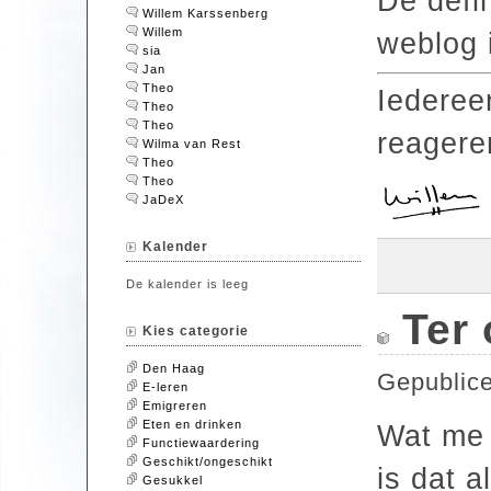
De defin
Willem Karssenberg
Willem
weblog 
sia
Jan
Theo
Iedere
Theo
Theo
reageren
Wilma van Rest
Theo
Theo
JaDeX
Kalender
De kalender is leeg
Ter
Kies categorie
Den Haag
Gepublic
E-leren
Emigreren
Eten en drinken
Wat me 
Functiewaardering
Geschikt/ongeschikt
is dat 
Gesukkel