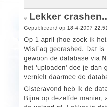
Lekker crashen..
Gepubliceerd op
18-4-2007 22:5
Op 1 april (hoe zoek ik he
WisFaq gecrashed. Dat is n
gewoon de database via
N
het 'uploaden' doe je dan
vernielt daarmee de databa
Gisteravond heb ik de dat
Bijna op dezelfde manier, 