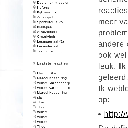
Doelen en middelen
Hufters
reacties
Kijk nou...:-)
Zo simpel
meer va
Spamfilter is vol
Kleilagen
problem
Afwezigheid
Creativiteit
Lesmateriaal (2)
andere 
Lesmateriaal
Ter overweging
ook we
Laatste reacties
leuk.
Ik
Florina Blokland
geleerd,
Marcel Kesselring
Willem Karssenberg
Ik weblo
Willem Karssenberg
Marcel Kesselring
op:
sia
Theo
Theo
http:/
Willem
Willem
Willem
Theo