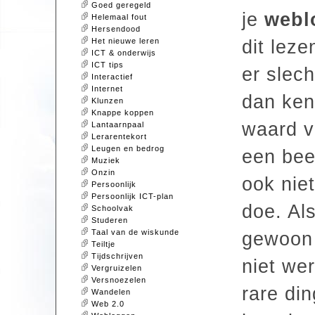
Goed geregeld
je
webl
Helemaal fout
Hersendood
Het nieuwe leren
dit leze
ICT & onderwijs
ICT tips
er slec
Interactief
Internet
dan ken
Klunzen
Knappe koppen
waard v
Lantaarnpaal
Lerarentekort
Leugen en bedrog
een beet
Muziek
Onzin
ook niet
Persoonlijk
Persoonlijk ICT-plan
doe. Als
Schoolvak
Studeren
Taal van de wiskunde
gewoon 
Teiltje
Tijdschrijven
niet wer
Vergruizelen
Versnoezelen
rare di
Wandelen
Web 2.0