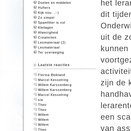
het lera
Doelen en middelen
Hufters
dit tijd
Kijk nou...:-)
Zo simpel
Spamfilter is vol
Onderwi
Kleilagen
Afwezigheid
uit de 
Creativiteit
Lesmateriaal (2)
kunnen 
Lesmateriaal
Ter overweging
voortge
Laatste reacties
activite
Florina Blokland
Marcel Kesselring
zijn de 
Willem Karssenberg
Willem Karssenberg
handhav
Marcel Kesselring
sia
leraren
Theo
Theo
een sca
Willem
Willem
Willem
van ass
Theo