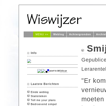
MENU >>
Weblog
Achtergronden
Archie
Smi
Info
Gepublic
Lerarente
"Er kom
Laatste Berichten
vernieu
Einde weblog
Statistieken
moeten 
Tell me your plans
Bedroevend simpel