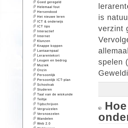
Goed geregeld
lerarent
Helemaal fout
Hersendood
is natuu
Het nieuwe leren
ICT & onderwijs
verzint
ICT tips
Interactief
Internet
Vervolg
Klunzen
Knappe koppen
allemaa
Lantaarnpaal
Lerarentekort
spelen (
Leugen en bedrog
Muziek
Onzin
Geweldi
Persoonlijk
Persoonlijk ICT-plan
Schoolvak
Studeren
Taal van de wiskunde
Teiltje
Hoe 
Tijdschrijven
Vergruizelen
onde
Versnoezelen
Wandelen
Web 2.0