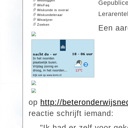
Webloggen
Gepublic
WisFaq
Wiskunde is overal
Lerarente
Wiskundeleraar
Wiswijzer
Zoeken
Een aard
op
http://beteronderwijsn
reactie schrijft iemand:
"Ik had er zelf voor ge