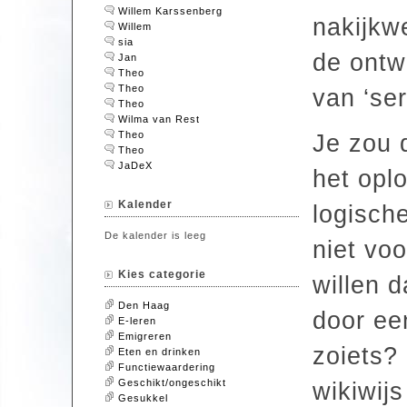
Willem Karssenberg
nakijkw
Willem
sia
de ontw
Jan
Theo
Theo
van ‘ser
Theo
Wilma van Rest
Theo
Je zou 
Theo
JaDeX
het opl
Kalender
logisch
De kalender is leeg
niet vo
Kies categorie
willen 
Den Haag
door ee
E-leren
Emigreren
zoiets? 
Eten en drinken
Functiewaardering
Geschikt/ongeschikt
wikiwijs
Gesukkel